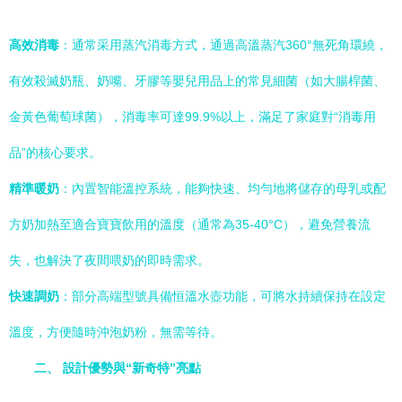
高效消毒
：通常采用蒸汽消毒方式，通過高溫蒸汽360°無死角環繞，
有效殺滅奶瓶、奶嘴、牙膠等嬰兒用品上的常見細菌（如大腸桿菌、
金黃色葡萄球菌），消毒率可達99.9%以上，滿足了家庭對“消毒用
品”的核心要求。
精準暖奶
：內置智能溫控系統，能夠快速、均勻地將儲存的母乳或配
方奶加熱至適合寶寶飲用的溫度（通常為35-40°C），避免營養流
失，也解決了夜間喂奶的即時需求。
快速調奶
：部分高端型號具備恒溫水壺功能，可將水持續保持在設定
溫度，方便隨時沖泡奶粉，無需等待。
二、 設計優勢與“新奇特”亮點