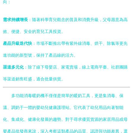
向：
需求持續增長
：隨著科學育兒觀念的普及和消費升級，父母愿意為高
效、便捷、安全的育兒工具投資。
產品升級迭代快
：市場不斷推出帶有紫外線消毒、烘干、除氯等更先
進功能的新型號，保持了產品線的活力。
渠道多元化
：除了線下母嬰店、家電賣場，線上電商平臺、社群團購
等渠道銷售旺盛，適合批量供貨。
多功能消毒暖奶機不僅僅是簡單的暖奶工具，更是集消毒、保
溫、調奶于一體的嬰幼兒健康護理站。它代表了幼兒用品向著智能
化、集成化、健康化發展的趨勢。對于尋求優質貨源的家居用品或母
嬰產品批發商來說，深入考察這類產品的品質、認證與功能差異，選