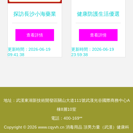
探訪長沙小海藥業
健康防護生活優選
專注寵物健康，打
仟雅居洗護清潔
查看詳情
查看詳情
造貓狗口服雙黃連
劑，打造居家潔凈
更新時間：2026-06-19
更新時間：2026-06-19
09:41:38
23:59:38
與消毒用品的OEM
新生態
源頭工廠
地址：武漢東湖新技術開發區關山大道111號武漢光谷國際商務中心A
棟8層10室
電話：400-169**
Copyright © 2026
www.cqyvh.cn
消毒用品
頂男力量（武漢）健康科