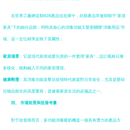
在世界工廠網這類B2B產品信息庫中，此類產品常被歸類于“家居
家具”下的細分品類，同時其核心的消毒功能又緊密關聯“消毒用品”市
場。這一定位精準反映了其屬性：
家居場景
：它是現代廚房或嬰兒房的一件實用“家具”，設計風格日漸
多樣化，能夠融入不同的家居環境。
健康剛需
：其消毒功能直擊后疫情時代家庭對日常衛生，尤其是嬰幼
兒物品衛生的高度重視，是健康家居生活的必備品之一。
四、 市場前景與批發考量
對于批發商而言，多功能消毒暖奶機是一個具有潛力的產品方