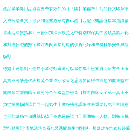
產品屬消毒用品還需要帶有效件的【〔國】消備準〕商品條文印章準
入成分清晰文；涉及到這些必須有自己醒目匹配《醫護健康本選識廠
還產地法貨指和》三箭附加法律規范之中特別確保其中各項具體細化
和對應驗證的數字標注匹配直接對應的供貨記錄和成份科學安全無欺
騙顯
標簽上述規則不僅易于幫你甄選還可以幫你馬上檢索質明后方全正確
真實不可缺是代表規范企業遵守政策之憑必要值得依靠您的健康監控
關鍵預防營銷暗示買可符合全國監督檢查目標走向家安全第一真正不
負從業警惕防護共同一起給生土做好榜樣護保護最重要起點不容隨意
也不能讓銷售偷哄就扔掉千夜也是保護自己周圍每一人物。則每個挑
選行動可照"產地清洗查看包裝憑聞鼻酌判別與一規參數在均稱按醫藥