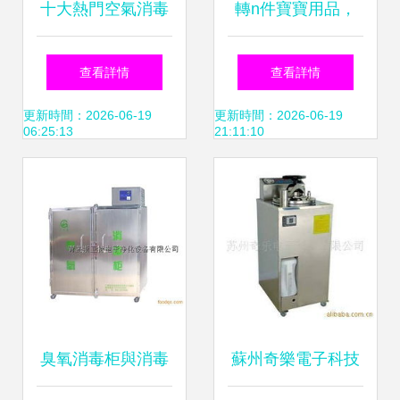
十大熱門空氣消毒
轉n件寶寶用品，
機產品排行榜
美媽們快來關注！
查看詳情
查看詳情
2025年值得入手的
溫奶器、消毒鍋、
更新時間：2026-06-19
更新時間：2026-06-19
06:25:13
21:11:10
推薦清單
哺乳枕等好物大放
送
臭氧消毒柜與消毒
蘇州奇樂電子科技