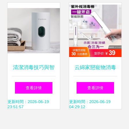
下載_psd格式_790
像素_編號
33336555
清潔消毒技巧與智
云綿家戀寵物消毒
能產品推薦 守護家
燈 科學守護愛寵健
查看詳情
查看詳情
庭健康必備
康，殲滅細菌于無
更新時間：2026-06-19
更新時間：2026-06-19
23:51:57
04:29:12
形