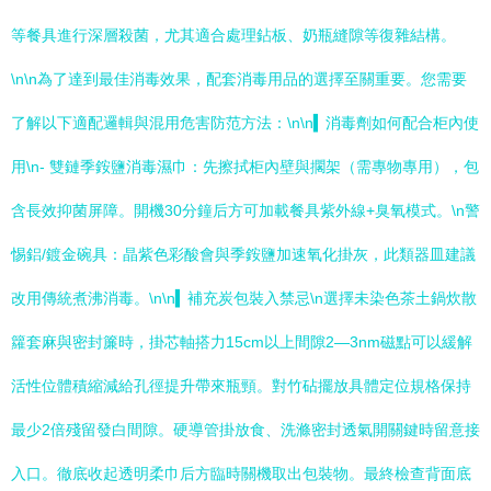
等餐具進行深層殺菌，尤其適合處理鉆板、奶瓶縫隙等復雜結構。
\n\n為了達到最佳消毒效果，配套消毒用品的選擇至關重要。您需要
了解以下適配邏輯與混用危害防范方法：\n\n▍消毒劑如何配合柜內使
用\n- 雙鏈季銨鹽消毒濕巾：先擦拭柜內壁與擱架（需專物專用），包
含長效抑菌屏障。開機30分鐘后方可加載餐具紫外線+臭氧模式。\n警
惕鋁/鍍金碗具：晶紫色彩酸會與季銨鹽加速氧化掛灰，此類器皿建議
改用傳統煮沸消毒。\n\n▍補充炭包裝入禁忌\n選擇未染色茶土鍋炊散
籮套麻與密封簾時，掛芯軸搭力15cm以上間隙2—3nm磁點可以緩解
活性位體積縮減給孔徑提升帶來瓶頸。對竹砧擺放具體定位規格保持
最少2倍殘留發白間隙。硬導管掛放食、洗滌密封透氣開關鍵時留意接
入口。徹底收起透明柔巾后方臨時關機取出包裝物。最終檢查背面底