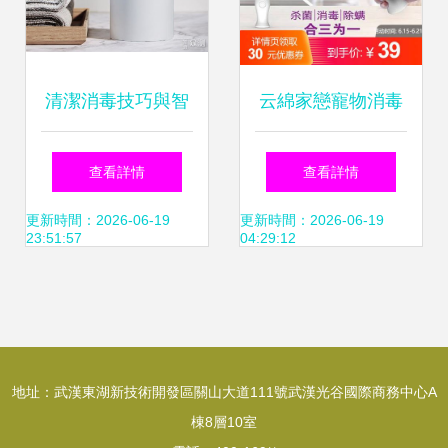
33336555
清潔消毒技巧與智
云綿家戀寵物消毒
能產品推薦 守護家
燈 科學守護愛寵健
查看詳情
查看詳情
庭健康必備
康，殲滅細菌于無
更新時間：2026-06-19
更新時間：2026-06-19
23:51:57
04:29:12
形
地址：武漢東湖新技術開發區關山大道111號武漢光谷國際商務中心A
棟8層10室